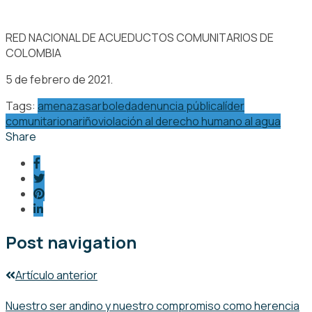
RED NACIONAL DE ACUEDUCTOS COMUNITARIOS DE
COLOMBIA
5 de febrero de 2021.
Tags:
amenazas
arboleda
denuncia pública
líder
comunitario
nariño
violación al derecho humano al agua
Share
Post navigation
Artículo anterior
Nuestro ser andino y nuestro compromiso como herencia