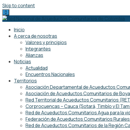
Skip to content
Inicio
A cerca de nosotras
Valores y principios
Integrantes
Alianzas
Noticias
Actualidad
Encuentros Nacionales
Territorios
Asociación Departamental de Acueductos Comuni
Asociación de Acueductos Comunitarios de Boy
Red Territorial de Acueductos Comunitarios (R
Corprocuencas – Cauca (Sotará, Timbío y El Ta
Red de Acueductos Comunitarios Agua para la vi
Federación de Acueductos Comunitarios Rurales 
Red de Acueductos Comunitarios de la Región Ca