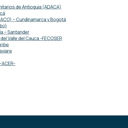
tarios de Antioquia (ADACA)
acá
ETACO) – Cundinamarca y Bogotá
mbo)
da – Santander
del Valle del Cauca -FECOSER
ribe
aviare
o -ACER-