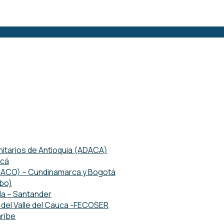
tarios de Antioquia (ADACA)
acá
ETACO) – Cundinamarca y Bogotá
mbo)
da – Santander
del Valle del Cauca -FECOSER
ribe