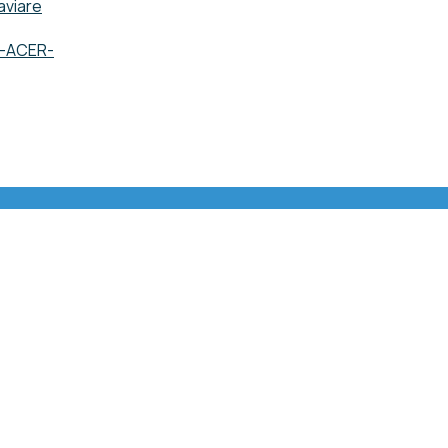
aviare
o -ACER-