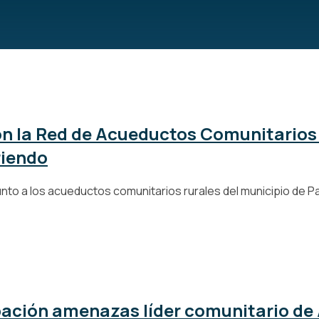
n la Red de Acueductos Comunitarios 
riendo
o a los acueductos comunitarios rurales del municipio de Past
pación amenazas líder comunitario de