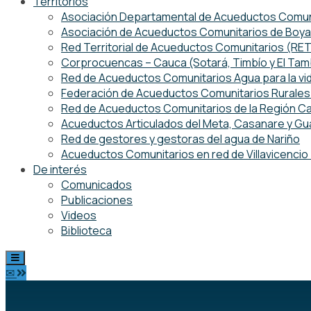
Territorios
Asociación Departamental de Acueductos Comuni
Asociación de Acueductos Comunitarios de Boy
Red Territorial de Acueductos Comunitarios (R
Corprocuencas – Cauca (Sotará, Timbío y El Ta
Red de Acueductos Comunitarios Agua para la vi
Federación de Acueductos Comunitarios Rurales 
Red de Acueductos Comunitarios de la Región Ca
Acueductos Articulados del Meta, Casanare y Gu
Red de gestores y gestoras del agua de Nariño
Acueductos Comunitarios en red de Villavicenci
De interés
Comunicados
Publicaciones
Videos
Biblioteca
✉