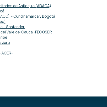
tarios de Antioquia (ADACA)
acá
ETACO) – Cundinamarca y Bogotá
mbo)
da – Santander
del Valle del Cauca -FECOSER
ribe
aviare
o -ACER-