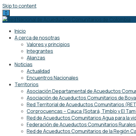
Skip to content
Inicio
A cerca de nosotras
Valores y principios
Integrantes
Alianzas
Noticias
Actualidad
Encuentros Nacionales
Territorios
Asociación Departamental de Acueductos Comuni
Asociación de Acueductos Comunitarios de Boy
Red Territorial de Acueductos Comunitarios (R
Corprocuencas – Cauca (Sotará, Timbío y El Ta
Red de Acueductos Comunitarios Agua para la vi
Federación de Acueductos Comunitarios Rurales 
Red de Acueductos Comunitarios de la Región Ca