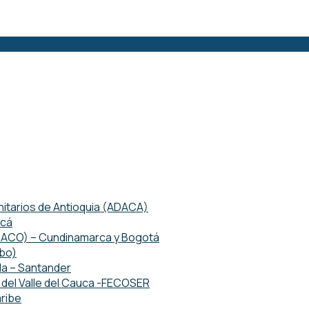
tarios de Antioquia (ADACA)
acá
ETACO) – Cundinamarca y Bogotá
mbo)
da – Santander
del Valle del Cauca -FECOSER
ribe