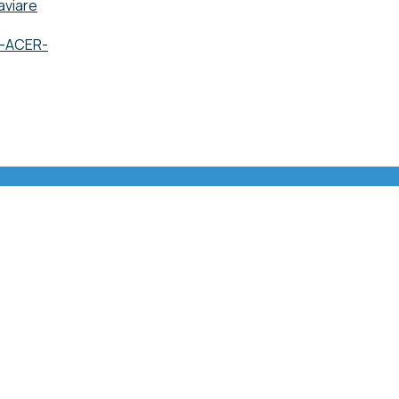
aviare
o -ACER-