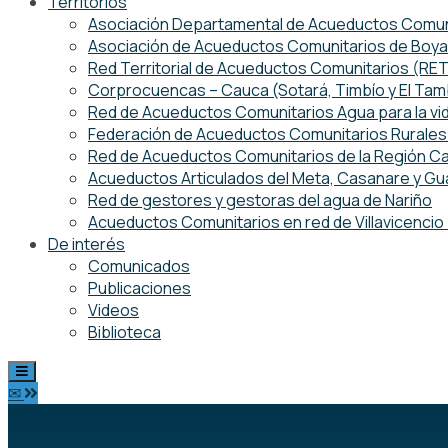
Territorios
Asociación Departamental de Acueductos Comuni
Asociación de Acueductos Comunitarios de Boy
Red Territorial de Acueductos Comunitarios (R
Corprocuencas – Cauca (Sotará, Timbío y El Ta
Red de Acueductos Comunitarios Agua para la vi
Federación de Acueductos Comunitarios Rurales 
Red de Acueductos Comunitarios de la Región Ca
Acueductos Articulados del Meta, Casanare y Gu
Red de gestores y gestoras del agua de Nariño
Acueductos Comunitarios en red de Villavicenci
De interés
Comunicados
Publicaciones
Videos
Biblioteca
✉