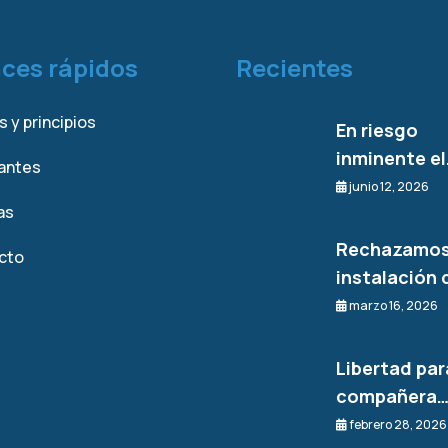
aces rápidos
Recientes
s y principios
En riesgo
inminente e
rantes
junio 12, 2026
as
Rechazamos
cto
instalación 
marzo 16, 2026
Libertad par
compañera
febrero 28, 2026