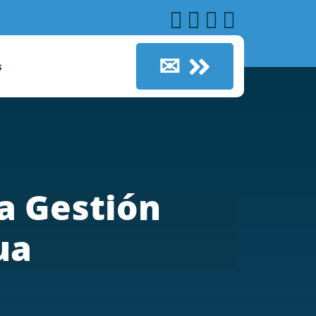
✉
s
la Gestión
ua