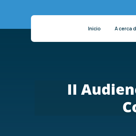
Inicio
A cerca 
II Audien
C