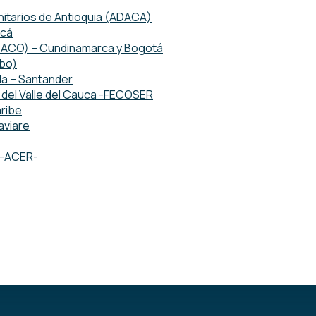
tarios de Antioquia (ADACA)
acá
ETACO) – Cundinamarca y Bogotá
mbo)
da – Santander
del Valle del Cauca -FECOSER
ribe
aviare
o -ACER-