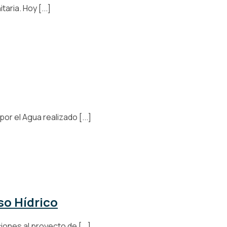
ria. Hoy [...]
 el Agua realizado [...]
so Hídrico
nes al proyecto de [...]