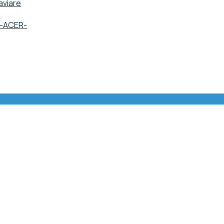
aviare
o -ACER-