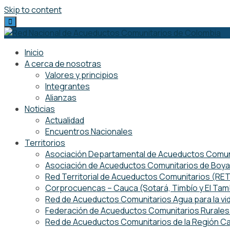
Skip to content
Inicio
A cerca de nosotras
Valores y principios
Integrantes
Alianzas
Noticias
Actualidad
Encuentros Nacionales
Territorios
Asociación Departamental de Acueductos Comuni
Asociación de Acueductos Comunitarios de Boy
Red Territorial de Acueductos Comunitarios (R
Corprocuencas – Cauca (Sotará, Timbío y El Ta
Red de Acueductos Comunitarios Agua para la vi
Federación de Acueductos Comunitarios Rurales 
Red de Acueductos Comunitarios de la Región Ca