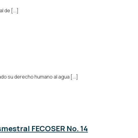
 de [...]
o su derecho humano al agua [...]
ismestral FECOSER No. 14