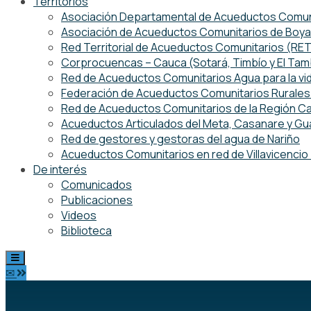
Territorios
Asociación Departamental de Acueductos Comuni
Asociación de Acueductos Comunitarios de Boy
Red Territorial de Acueductos Comunitarios (R
Corprocuencas – Cauca (Sotará, Timbío y El Ta
Red de Acueductos Comunitarios Agua para la vi
Federación de Acueductos Comunitarios Rurales 
Red de Acueductos Comunitarios de la Región Ca
Acueductos Articulados del Meta, Casanare y Gu
Red de gestores y gestoras del agua de Nariño
Acueductos Comunitarios en red de Villavicenci
De interés
Comunicados
Publicaciones
Videos
Biblioteca
✉