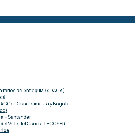
tarios de Antioquia (ADACA)
acá
ETACO) – Cundinamarca y Bogotá
mbo)
da – Santander
del Valle del Cauca -FECOSER
ribe