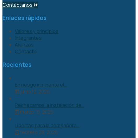
Contáctanos
Enlaces rápidos
Valores y principios
Integrantes
Alianzas
Contacto
Recientes
En riesgo inminente el…
junio 12, 2026
Rechazamos la instalación de…
marzo 16, 2026
Libertad para la compañera…
febrero 28, 2026