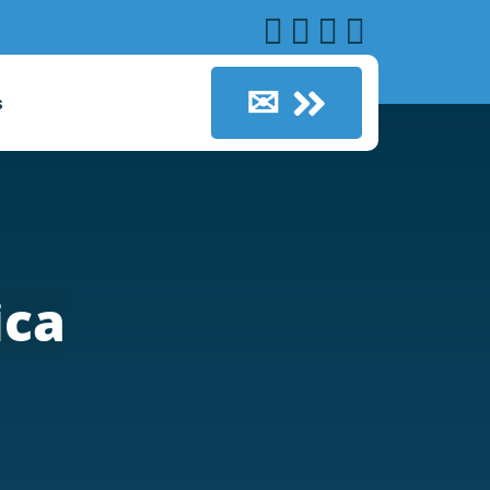
✉
s
ica