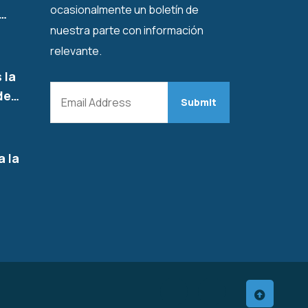
ocasionalmente un boletín de
l…
nuestra parte con información
relevante.
 la
de…
a la
…