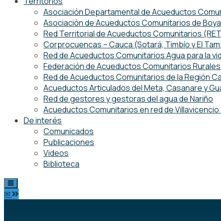
Territorios
Asociación Departamental de Acueductos Comuni
Asociación de Acueductos Comunitarios de Boy
Red Territorial de Acueductos Comunitarios (R
Corprocuencas – Cauca (Sotará, Timbío y El Ta
Red de Acueductos Comunitarios Agua para la vi
Federación de Acueductos Comunitarios Rurales 
Red de Acueductos Comunitarios de la Región Ca
Acueductos Articulados del Meta, Casanare y Gu
Red de gestores y gestoras del agua de Nariño
Acueductos Comunitarios en red de Villavicenci
De interés
Comunicados
Publicaciones
Videos
Biblioteca
✉