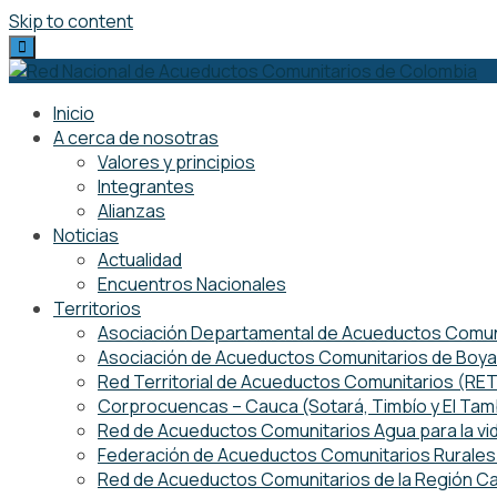
Skip to content
Inicio
A cerca de nosotras
Valores y principios
Integrantes
Alianzas
Noticias
Actualidad
Encuentros Nacionales
Territorios
Asociación Departamental de Acueductos Comuni
Asociación de Acueductos Comunitarios de Boy
Red Territorial de Acueductos Comunitarios (R
Corprocuencas – Cauca (Sotará, Timbío y El Ta
Red de Acueductos Comunitarios Agua para la vi
Federación de Acueductos Comunitarios Rurales 
Red de Acueductos Comunitarios de la Región Ca