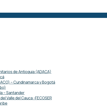
tarios de Antioquia (ADACA)
acá
ETACO) – Cundinamarca y Bogotá
mbo)
da – Santander
del Valle del Cauca -FECOSER
ribe