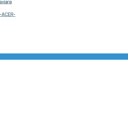
aviare
o -ACER-