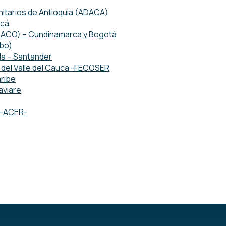
tarios de Antioquia (ADACA)
acá
ETACO) – Cundinamarca y Bogotá
mbo)
da – Santander
del Valle del Cauca -FECOSER
ribe
aviare
o -ACER-