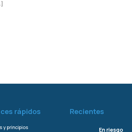
.]
aces rápidos
Recientes
s y principios
En riesgo