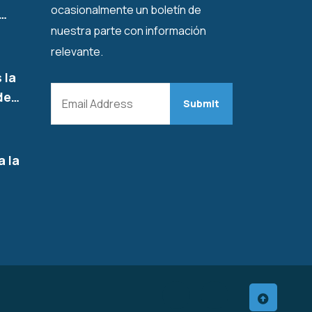
ocasionalmente un boletín de
l…
nuestra parte con información
relevante.
 la
de…
a la
…