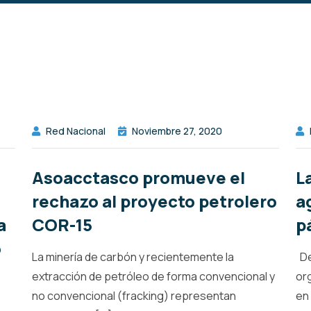
Red Nacional
Noviembre 27, 2020
Asoacctasco promueve el
L
rechazo al proyecto petrolero
a
a
COR-15
p
o
La minería de carbón y recientemente la
De
extracción de petróleo de forma convencional y
or
no convencional (fracking) representan
en