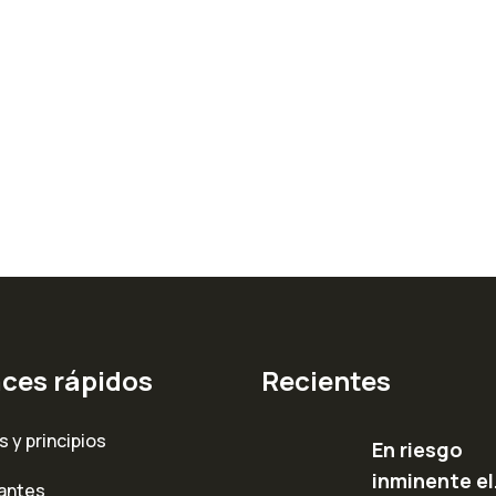
aces rápidos
Recientes
s y principios
En riesgo
inminente e
rantes