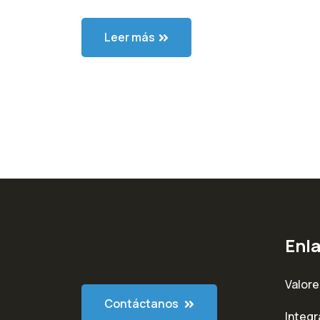
Leer más
Enl
Valore
Contáctanos
Integ