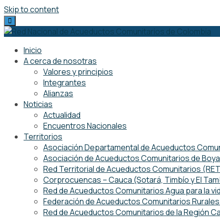
Skip to content
Inicio
A cerca de nosotras
Valores y principios
Integrantes
Alianzas
Noticias
Actualidad
Encuentros Nacionales
Territorios
Asociación Departamental de Acueductos Comuni
Asociación de Acueductos Comunitarios de Boy
Red Territorial de Acueductos Comunitarios (R
Corprocuencas – Cauca (Sotará, Timbío y El Ta
Red de Acueductos Comunitarios Agua para la vi
Federación de Acueductos Comunitarios Rurales 
Red de Acueductos Comunitarios de la Región Ca