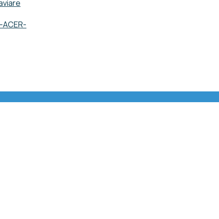
aviare
o -ACER-