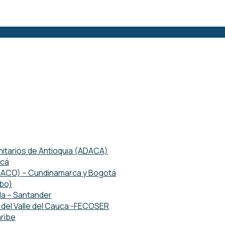
tarios de Antioquia (ADACA)
acá
ETACO) – Cundinamarca y Bogotá
mbo)
da – Santander
del Valle del Cauca -FECOSER
ribe