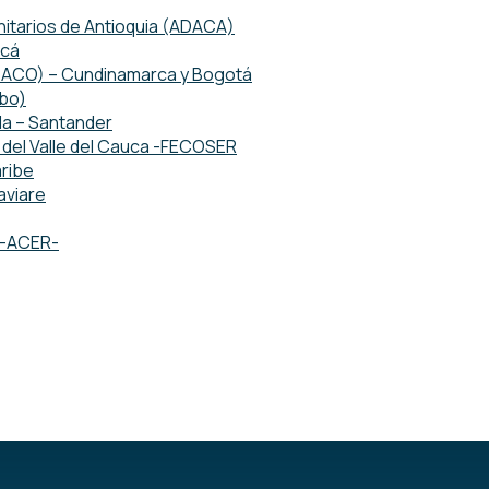
tarios de Antioquia (ADACA)
acá
ETACO) – Cundinamarca y Bogotá
mbo)
da – Santander
del Valle del Cauca -FECOSER
ribe
aviare
o -ACER-