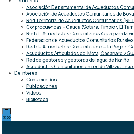
Territorios
Asociación Departamental de Acueductos Comuni
Asociación de Acueductos Comunitarios de Boy
Red Territorial de Acueductos Comunitarios (R
Corprocuencas – Cauca (Sotará, Timbío y El Ta
Red de Acueductos Comunitarios Agua para la vi
Federación de Acueductos Comunitarios Rurales 
Red de Acueductos Comunitarios de la Región Ca
Acueductos Articulados del Meta, Casanare y Gu
Red de gestores y gestoras del agua de Nariño
Acueductos Comunitarios en red de Villavicenci
De interés
Comunicados
Publicaciones
Videos
Biblioteca
✉