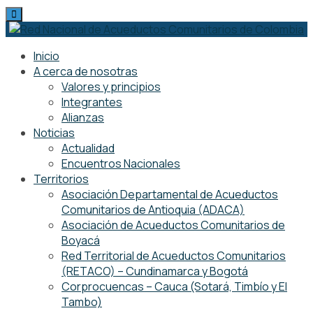
Skip
to
content
Inicio
A cerca de nosotras
Valores y principios
Integrantes
Alianzas
Noticias
Actualidad
Encuentros Nacionales
Territorios
Asociación Departamental de Acueductos
Comunitarios de Antioquia (ADACA)
Asociación de Acueductos Comunitarios de
Boyacá
Red Territorial de Acueductos Comunitarios
(RETACO) – Cundinamarca y Bogotá
Corprocuencas – Cauca (Sotará, Timbío y El
Tambo)