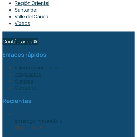
Región Oriental
Santander
Valle del Cauca
Vídeos
Contáctanos
Enlaces rápidos
Valores y principios
Integrantes
Alianzas
Contacto
Recientes
En riesgo inminente el…
junio 12, 2026