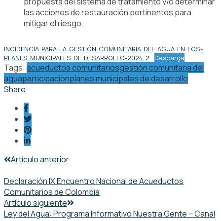
propuesta del sistema de tratamiento y/o determinar
las acciones de restauración pertinentes para
mitigar el riesgo.
INCIDENCIA-PARA-LA-GESTIÓN-COMUNITARIA-DEL-AGUA-EN-LOS-
PLANES-MUNICIPALES-DE-DESARROLLO-2024-2
Descarga
Tags:
acueductos comunitarios
gestión comunitaria del
agua
participacion
planes municipales de desarrollo
Share
Post
Artículo anterior
navigation
Declaración IX Encuentro Nacional de Acueductos
Comunitarios de Colombia
Artículo siguiente
Ley del Agua: Programa Informativo Nuestra Gente – Canal