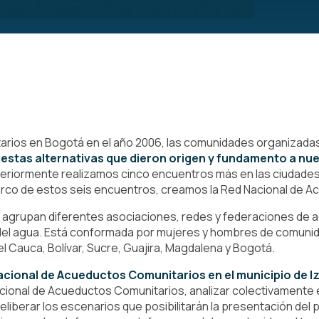
al de Acueductos Comunitarios
rios en Bogotá en el año 2006, las comunidades organizadas 
tas alternativas que dieron origen y fundamento a nuest
teriormente realizamos cinco encuentros más en las ciudades d
 marco de estos seis encuentros, creamos la Red Nacional de
 agrupan diferentes asociaciones, redes y federaciones de a
a del agua. Está conformada por mujeres y hombres de comuni
l Cauca, Bolívar, Sucre, Guajira, Magdalena y Bogotá.
cional de Acueductos Comunitarios en el municipio de Iza 
Nacional de Acueductos Comunitarios, analizar colectivamente
deliberar los escenarios que posibilitarán la presentación del