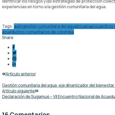
identificar los riesgos y las estrategias de protección colecti
experiencias en torno a la gestión comunitaria del agua.
Tags:
autogestión comunitaria del agua
boyaca
encuentros 
acueductos comunitarios de colombia
Share
Post
Artículo anterior
navigation
Gestión comunitaria del agua: eje dinamizador del bienestar
Artículo siguiente
Declaración de Sugamuxi – VII Encuentro Nacional de Acued
16 Comentarios