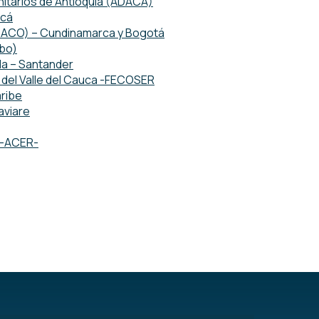
tarios de Antioquia (ADACA)
acá
ETACO) – Cundinamarca y Bogotá
mbo)
da – Santander
del Valle del Cauca -FECOSER
ribe
aviare
o -ACER-