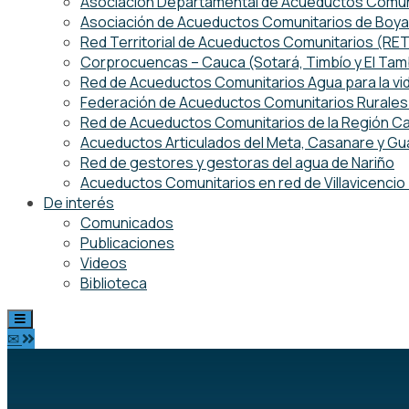
Asociación Departamental de Acueductos Comuni
Asociación de Acueductos Comunitarios de Boy
Red Territorial de Acueductos Comunitarios (R
Corprocuencas – Cauca (Sotará, Timbío y El Ta
Red de Acueductos Comunitarios Agua para la vi
Federación de Acueductos Comunitarios Rurales 
Red de Acueductos Comunitarios de la Región Ca
Acueductos Articulados del Meta, Casanare y Gu
Red de gestores y gestoras del agua de Nariño
Acueductos Comunitarios en red de Villavicenci
De interés
Comunicados
Publicaciones
Videos
Biblioteca
✉