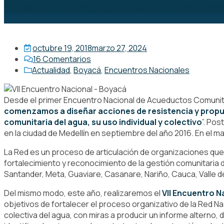
Se aproxima el VII Encuentro Nacion
octubre 19, 2018
marzo 27, 2024
16
Comentarios
Actualidad
,
Boyacá
,
Encuentros Nacionales
Desde el primer Encuentro Nacional de Acueductos Comunita
comenzamos a diseñar acciones de resistencia y propues
comunitaria del agua, su uso individual y colectivo
”. Pos
en la ciudad de Medellín en septiembre del año 2016. En el
La Red es un proceso de articulación de organizaciones que
fortalecimiento y reconocimiento de la gestión comunitari
Santander, Meta, Guaviare, Casanare, Nariño, Cauca, Valle de
Del mismo modo, este año, realizaremos el
VII Encuentro Na
objetivos de fortalecer el proceso organizativo de la Red 
colectiva del agua, con miras a producir un informe alterno, 