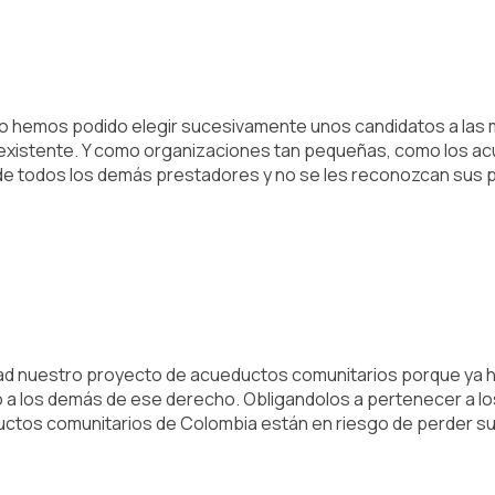
omo hemos podido elegir sucesivamente unos candidatos a las
inexistente. Y como organizaciones tan pequeñas, como los a
l de todos los demás prestadores y no se les reconozcan sus
ad nuestro proyecto de acueductos comunitarios porque ya ha 
 a los demás de ese derecho. Obligandolos a pertenecer a lo
tos comunitarios de Colombia están en riesgo de perder su 