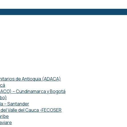
tarios de Antioquia (ADACA)
acá
ETACO) – Cundinamarca y Bogotá
mbo)
da – Santander
del Valle del Cauca -FECOSER
ribe
aviare