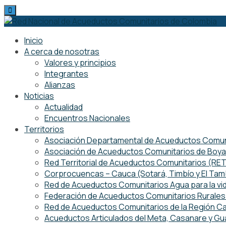
Skip
to
content
Inicio
A cerca de nosotras
Valores y principios
Integrantes
Alianzas
Noticias
Actualidad
Encuentros Nacionales
Territorios
Asociación Departamental de Acueductos Comuni
Asociación de Acueductos Comunitarios de Boy
Red Territorial de Acueductos Comunitarios (R
Corprocuencas – Cauca (Sotará, Timbío y El Ta
Red de Acueductos Comunitarios Agua para la vi
Federación de Acueductos Comunitarios Rurales 
Red de Acueductos Comunitarios de la Región Ca
Acueductos Articulados del Meta, Casanare y Gu