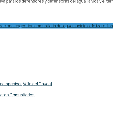
va para los defensores y defensoras del agua, la vida y el terri
nacionales
gestión comunitaria del agua
municipio de iza
red n
 campesino [Valle del Cauca]
uctos Comunitarios