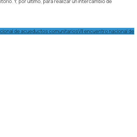
torio. Y, por último, para realizar un intercambio de
acional de acueductos comunitarios
VII encuentro nacional de